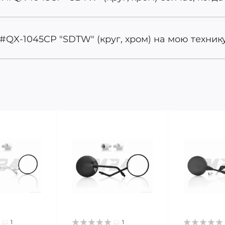
#QX-1045CP "SDTW" (круг, хром) на мою технику
1
1