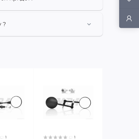
 ?
1
1