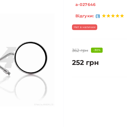
a-027646
Відгуки:
(1)
Нет в наличии
362 грн
-30%
252 грн