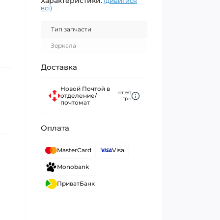
Характеристики:
(дивитися
всі)
Тип запчасти
Зеркала
Доставка
Новой Почтой в
от 60
отделение/
грн
почтомат
Оплата
MasterCard
Visa
Monobank
ПриватБанк