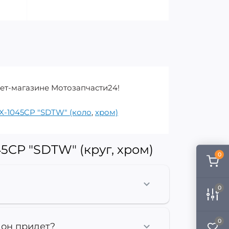
нет-магазине Мотозапчасти24!
X-1045CP "SDTW" (коло
,
хром)
5CP "SDTW" (круг, хром)
0
0
0
 он придет?