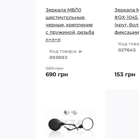
Зеркала M8/10
Зеркала 
шестиугольные,
#QX-1045
черные, крепление
(круг, бол
с пружиной, резьба
фиксации
л+л+п
Код тов
027645
Код товара:
a-
005002
989 грн
690 грн
153 грн