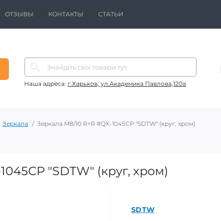
ОТЗЫВЫ
КОНТАКТЫ
СТАТЬИ
Наша адреса:
г.Харьков, ул.Академика Павлова,120а
Зеркала
Зеркала M8/10 R+R #QX-1045CP "SDTW" (круг, хром)
1045CP "SDTW" (круг, хром)
SDTW