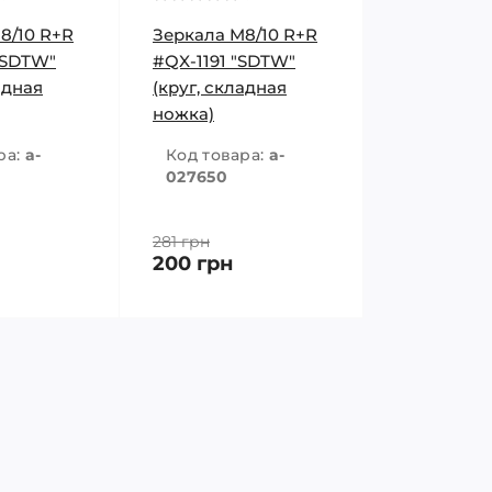
8/10 R+R
Зеркала M8/10 R+R
"SDTW"
#QX-1191 "SDTW"
адная
(круг, складная
ножка)
ра:
a-
Код товара:
a-
027650
281 грн
200 грн