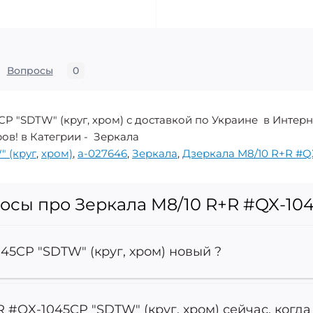
Вопросы
0
CP "SDTW" (круг, хром) с доставкой по Украине в Интер
ров! в Категрии - Зеркала
" (круг
,
хром)
,
a-027646
,
Зеркала
,
Дзеркала M8/10 R+R #Q
сы про Зеркала M8/10 R+R #QX-104
45CP "SDTW" (круг, хром) новый ?
R #QX-1045CP "SDTW" (круг, хром) сейчас, когда