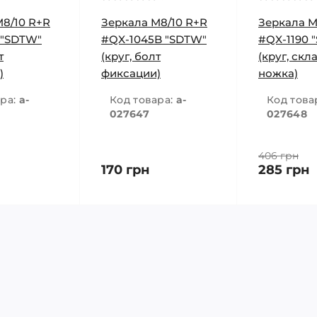
M8/10 R+R
Зеркала M8/10 R+R
Зеркала M
 "SDTW"
#QX-1045B "SDTW"
#QX-1190 
т
(круг, болт
(круг, скл
)
фиксации)
ножка)
ара:
a-
Код товара:
a-
Код това
027647
027648
406 грн
170 грн
285 грн