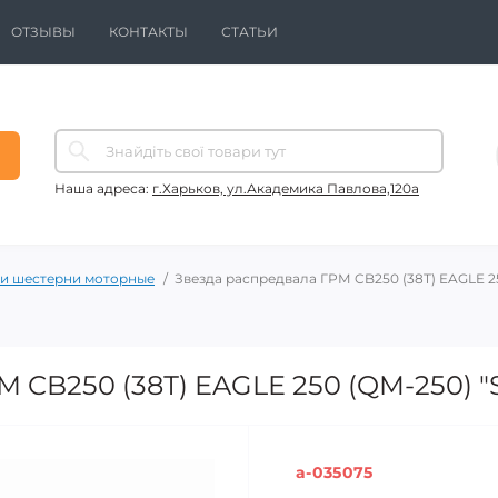
ОТЗЫВЫ
КОНТАКТЫ
СТАТЬИ
Наша адреса:
г.Харьков, ул.Академика Павлова,120а
 и шестерни моторные
Звезда распредвала ГРМ CB250 (38Т) EAGLE 2
М CB250 (38Т) EAGLE 250 (QM-250) 
a-035075