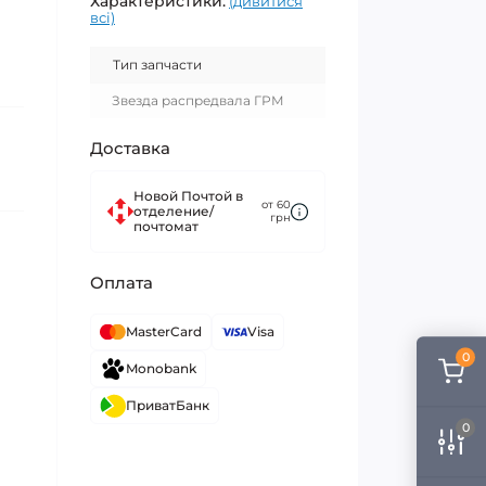
Характеристики:
(дивитися
всі)
Тип запчасти
Звезда распредвала ГРМ
Доставка
Новой Почтой в
от 60
отделение/
грн
почтомат
Оплата
MasterCard
Visa
0
Monobank
ПриватБанк
0