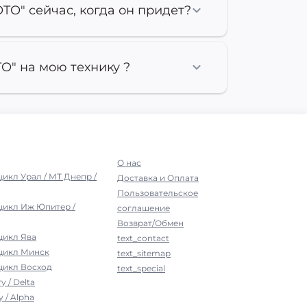
TO" сейчас, когда он придет?
O" на мою технику ?
О нас
цикл Урал / МТ Днепр /
Доставка и Оплата
Пользовательское
цикл Иж Юпитер /
соглашение
Возврат/Обмен
цикл Ява
text_contact
оцикл Минск
text_sitemap
цикл Восход
text_special
у / Delta
 / Alpha