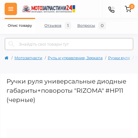
0
1
0
Опис товару
Отзывов
Вопросы
Мотозапчасти
Руль и управление, Зеркала
Ручки руля
Р
Ручки руля универсальные диодные
габариты+повороты "RIZOMA" #HP11
(черные)