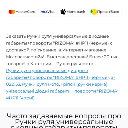
MasterCard
Visa
Monobank
ПриватБанк
Заказать Ручки руля универсальные диодные
габариты+повороты "RIZOMA" #HP11 (черные) с
доставкой по Украине в Интернет-магазине
Мотозапчасти24! Быстрая доставка! Более 20 тыс.
товаров! в Категрии - Ручки руля мото
Ручки руля универсальные диодные
габариты+повороты "RIZOMA" #HP11 (черные)
,
a-
022153
,
Ручки руля мото
,
Гріпси (ручки керма)
універсальні діодні габарити +повороти "RIZOMA"
#HP11 (чорні)
Часто задаваемые вопросы про
Ручки руля универсальные
диодные габариты+повороты