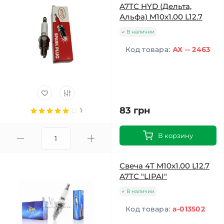
A7TC HYD (Дельта,
Альфа) M10x1.00 L12.7
В наличии
Код товара:
АХ -- 2463
83 грн
1
В корзину
Свеча 4T M10x1.00 L12.7
A7TC "LIPAI"
В наличии
Код товара:
a-013502