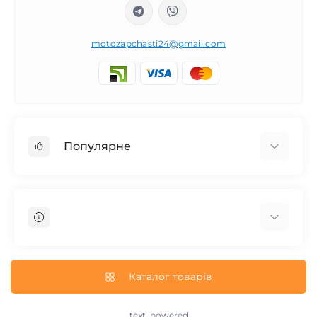
motozapchasti24@gmail.com
Популярне
Запчасти на мотоцикл Урал / МТ Днепр / К-750
Запчасти на мотоцикл Иж Юпитер / Планета
Запчасти на мотоцикл Ява
Запчасти на мотоцикл Минск
О нас
Запчасти на мотоцикл Восход
Доставка и Оплата
Каталог товарів
Запчасти на Дельту / Delta
Пользовательское соглашение
Запчасти на Альфу / Alpha
Возврат/Обмен
text_powered