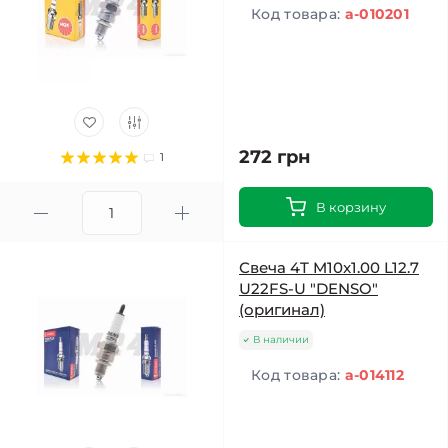
Код товара:
a-010201
272 грн
1
В корзину
Свеча 4T M10x1.00 L12.7
U22FS-U "DENSO"
(оригинал)
В наличии
Код товара:
a-014112