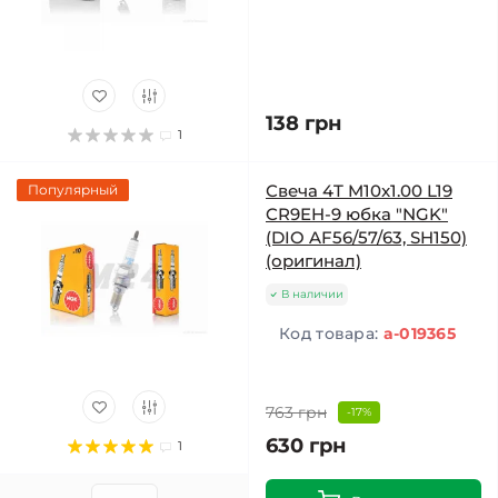
138 грн
1
Свеча 4T M10x1.00 L19
Популярный
CR9EH-9 юбка "NGK"
(DIO AF56/57/63, SH150)
(оригинал)
В наличии
Код товара:
a-019365
763 грн
-17%
630 грн
1