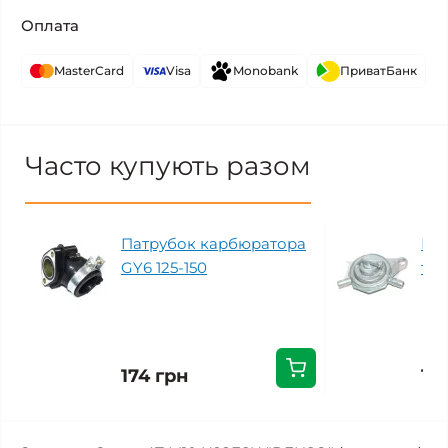
Оплата
MasterCard
Visa
Monobank
ПриватБанк
Часто купують разом
Патрубок карбюратора
Ва
GY6 125-150
тр
174 грн
15