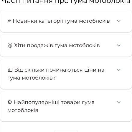
Часті питання про гума мотоблоків
⭐ Новинки категорії гума мотоблоків
🥉 Хіти продажів гума мотоблоків
💵 Від скільки починаються ціни на
гума мотоблоків?
⚙ Найпопулярніші товари гума
мотоблоків