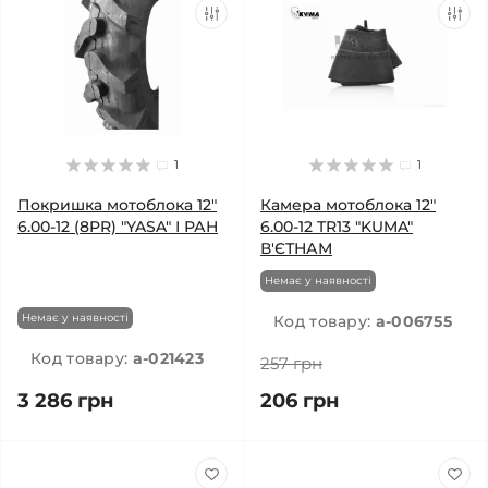
1
1
Покришка мотоблока 12"
Камера мотоблока 12"
6.00-12 (8PR) "YASA" І РАН
6.00-12 TR13 "KUMA"
В'ЄТНАМ
Немає у наявності
Немає у наявності
Код товару:
a-006755
Код товару:
a-021423
257 грн
3 286 грн
206 грн