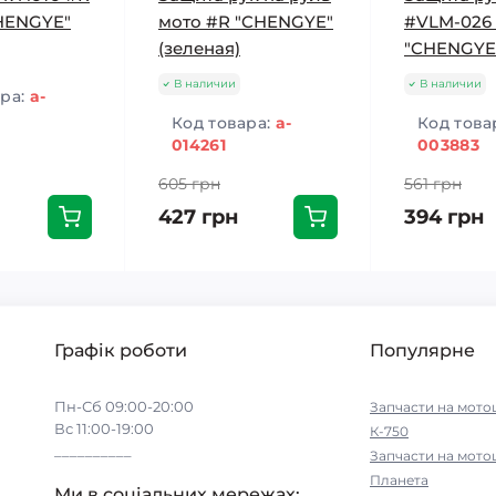
HENGYE"
мото #R "CHENGYE"
#VLM-026
(зеленая)
"CHENGYE
В наличии
В наличии
ара:
a-
Код товара:
a-
Код това
014261
003883
605 грн
561 грн
427 грн
394 грн
Графік роботи
Популярне
Пн-Сб 09:00-20:00
Запчасти на мото
Вс 11:00-19:00
К-750
__________
Запчасти на мото
Планета
Ми в соціальних мережах: