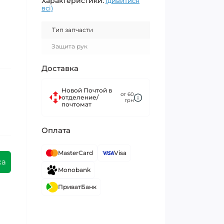
Характеристики:
(дивитися
всі)
Тип запчасти
Защита рук
Доставка
Новой Почтой в
от 60
отделение/
грн
почтомат
Оплата
MasterCard
Visa
ка
Monobank
ПриватБанк