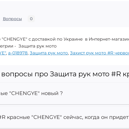
Вопросы
0
е "CHENGYE" с доставкой по Украине в Интернет-магази
атегрии - Защита рук мото
YE"
,
a-018978
,
Защита рук мото
,
Захист рук мото #R черв
 вопросы про Защита рук мото #R 
ные "CHENGYE" новый ?
#R красные "CHENGYE" сейчас, когда он придет