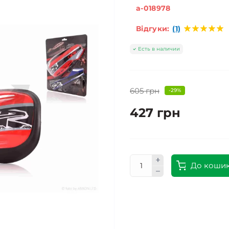
a-018978
Відгуки:
(1)
Есть в наличии
605 грн
-29%
427 грн
До коши