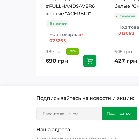
#FULLHANDSAVER6
белые "C
черные "ACERBID"
В наличии
В наличии
Код тов
013082
Код товара:
a-
025265
989 грн
605 грн
-30%
690 грн
427 грн
Подписывайтесь на новости и акции:
Подписаться
Наша адреса: