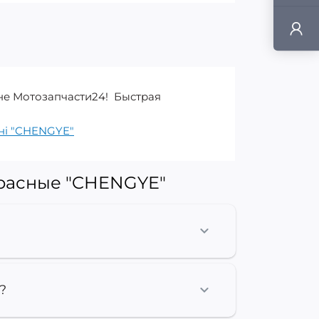
не Мотозапчасти24! Быстрая
оні "CHENGYE"
красные "CHENGYE"
?