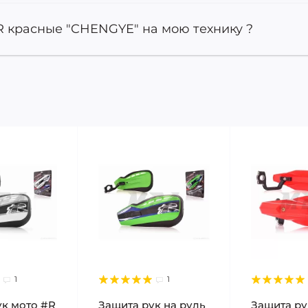
R красные "CHENGYE" на мою технику ?
1
1
ук мото #R
Защита рук на руль
Защита ру