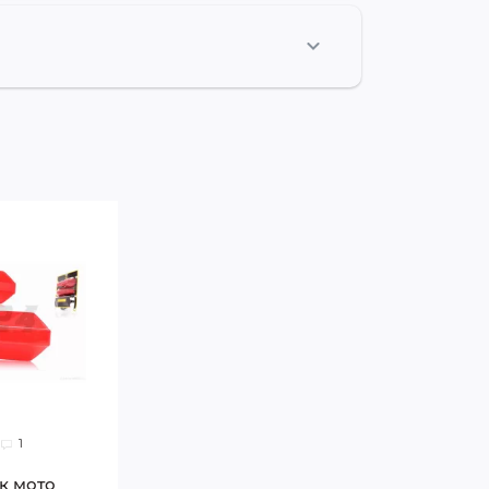
1
к мото