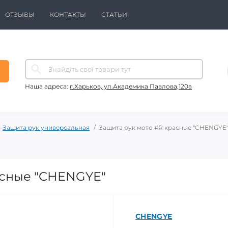
ОТЗЫВЫ
КОНТАКТЫ
СТАТЬИ
Наша адреса:
г.Харьков, ул.Академика Павлова,120а
Защита рук универсальная
Защита рук мото #R красные "CHENGYE
асные "CHENGYE"
CHENGYE