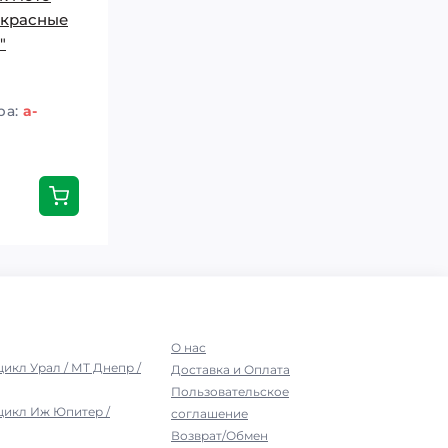
 красные
"
ра:
a-
О нас
цикл Урал / МТ Днепр /
Доставка и Оплата
Пользовательское
цикл Иж Юпитер /
соглашение
Возврат/Обмен