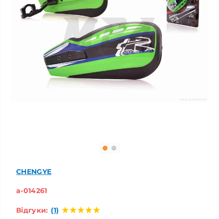
CHENGYE
a-014261
Відгуки:
(1)