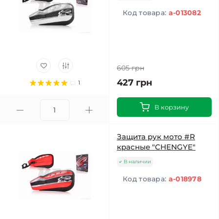
Код товара:
a-013082
605 грн
427 грн
1
В корзину
Защита рук мото #R
красные "CHENGYE"
В наличии
Код товара:
a-018978