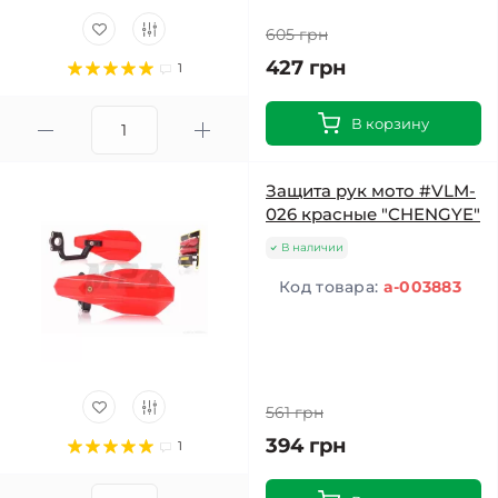
605 грн
427 грн
1
В корзину
Защита рук мото #VLM-
026 красные "CHENGYE"
В наличии
Код товара:
a-003883
561 грн
394 грн
1