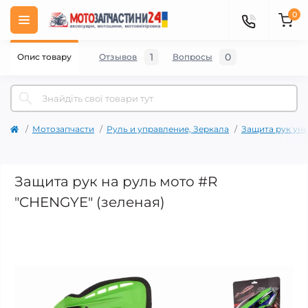
0
1
0
Опис товару
Отзывов
Вопросы
Мотозапчасти
Руль и управление, Зеркала
Защита рук ун
Защита рук на руль мото #R
"CHENGYE" (зеленая)