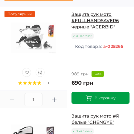
Защита рук мото
Популярный
#FULLHANDSAVER6
черные "ACERBID"
В наличии
Код товара:
a-025265
989 грн
-30%
690 грн
1
В корзину
Защита рук мото #R
белые "CHENGYE"
В наличии