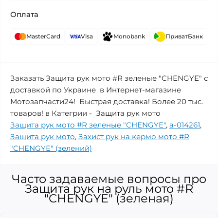
Оплата
MasterCard
Visa
Monobank
ПриватБанк
Заказать Защита рук мото #R зеленые "CHENGYE" с
доставкой по Украине в Интернет-магазине
Мотозапчасти24! Быстрая доставка! Более 20 тыс.
товаров! в Категрии - Защита рук мото
Защита рук мото #R зеленые "CHENGYE"
,
a-014261
,
Защита рук мото
,
Захист рук на кермо мото #R
"CHENGYE" (зелений)
Часто задаваемые вопросы про
Защита рук на руль мото #R
"CHENGYE" (зеленая)